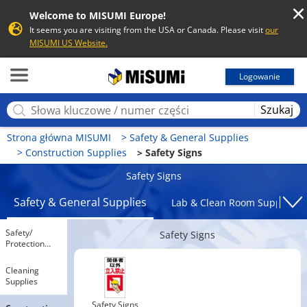
Welcome to MISUMI Europe!
It seems you are visiting from the USA or Canada. Please visit
our
MISUMI US Website.
MISUMI
Logowanie
Szukaj
Strona główna MISUMI
Safety & General Supplies
Construction Supplies
Safety Signs
Safety Signs
Safety & General Supplies
Lab & Clean Room Supplies
Safety​/​
Safety Signs
Protection
Supplies
Cleaning
Supplies
Safety Signs